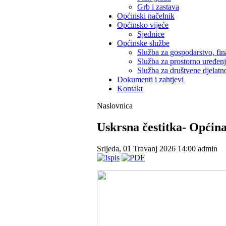
Grb i zastava
Općinski načelnik
Općinsko vijeće
Sjednice
Općinske službe
Služba za gospodarstvo, fin
Služba za prostorno uređen
Služba za društvene djelatno
Dokumenti i zahtjevi
Kontakt
Naslovnica
Uskrsna čestitka- Općin
Srijeda, 01 Travanj 2026 14:00
admin