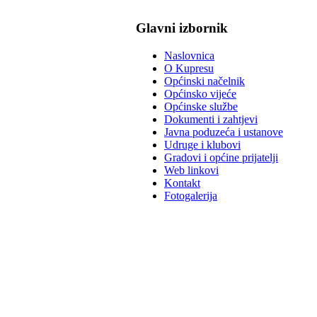
Glavni izbornik
Naslovnica
O Kupresu
Općinski načelnik
Općinsko vijeće
Općinske službe
Dokumenti i zahtjevi
Javna poduzeća i ustanove
Udruge i klubovi
Gradovi i općine prijatelji
Web linkovi
Kontakt
Fotogalerija