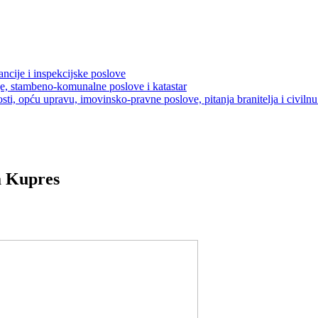
ancije i inspekcijske poslove
je, stambeno-komunalne poslove i katastar
sti, opću upravu, imovinsko-pravne poslove, pitanja branitelja i civilnu 
a Kupres