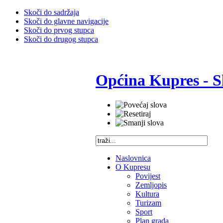
Skoči do sadržaja
Skoči do glavne navigacije
Skoči do prvog stupca
Skoči do drugog stupca
Općina Kupres - S
Naslovnica
O Kupresu
Povijest
Zemljopis
Kultura
Turizam
Sport
Plan grada