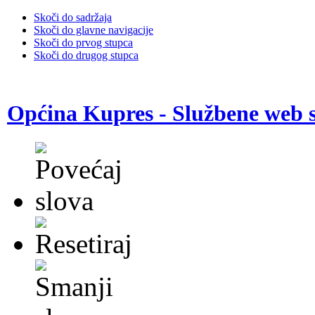
Skoči do sadržaja
Skoči do glavne navigacije
Skoči do prvog stupca
Skoči do drugog stupca
Općina Kupres - Službene web s