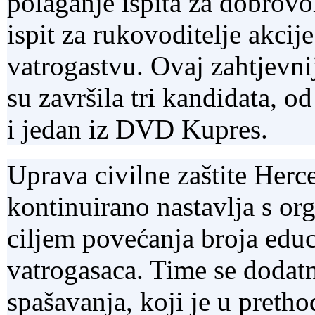
polaganje ispita za dobrovol
ispit za rukovoditelje akci
vatrogastvu. Ovaj zahtjevni
su završila tri kandidata, 
i jedan iz DVD Kupres.
Uprava civilne zaštite Her
kontinuirano nastavlja s o
ciljem povećanja broja educ
vatrogasaca. Time se dodatno
spašavanja, koji je u preth