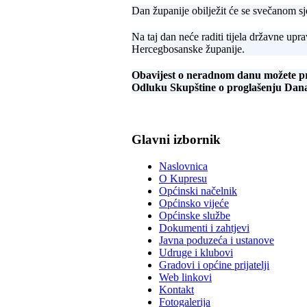
Dan županije obilježit će se svečanom 
Na taj dan neće raditi tijela državne upr
Hercegbosanske županije.
Obavijest o neradnom danu možete p
Odluku Skupštine o proglašenju Dan
Glavni izbornik
Naslovnica
O Kupresu
Općinski načelnik
Općinsko vijeće
Općinske službe
Dokumenti i zahtjevi
Javna poduzeća i ustanove
Udruge i klubovi
Gradovi i općine prijatelji
Web linkovi
Kontakt
Fotogalerija