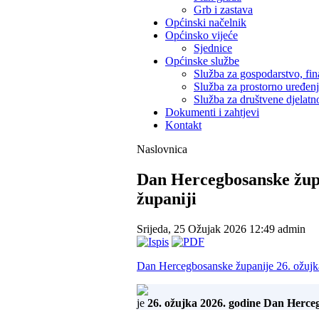
Grb i zastava
Općinski načelnik
Općinsko vijeće
Sjednice
Općinske službe
Služba za gospodarstvo, fin
Služba za prostorno uređen
Služba za društvene djelatno
Dokumenti i zahtjevi
Kontakt
Naslovnica
Dan Hercegbosanske župa
županiji
Srijeda, 25 Ožujak 2026 12:49
admin
Dan Hercegbosanske županije 26. ožujka
je
26. ožujka 2026. godine Dan Herce