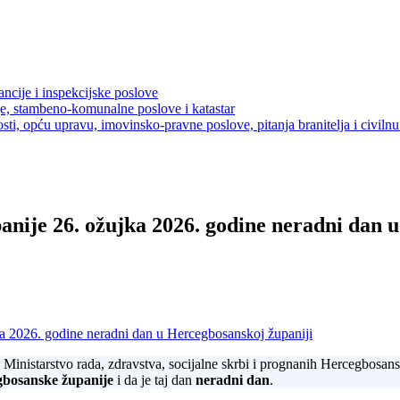
ancije i inspekcijske poslove
je, stambeno-komunalne poslove i katastar
sti, opću upravu, imovinsko-pravne poslove, pitanja branitelja i civilnu 
nije 26. ožujka 2026. godine neradni dan 
 2026. godine neradni dan u Hercegbosanskoj županiji
Ministarstvo rada, zdravstva, socijalne skrbi i prognanih Hercegbosan
gbosanske županije
i da je taj dan
neradni dan
.