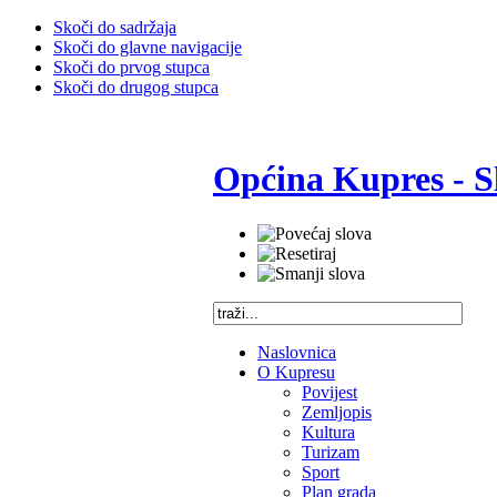
Skoči do sadržaja
Skoči do glavne navigacije
Skoči do prvog stupca
Skoči do drugog stupca
Općina Kupres - S
Naslovnica
O Kupresu
Povijest
Zemljopis
Kultura
Turizam
Sport
Plan grada