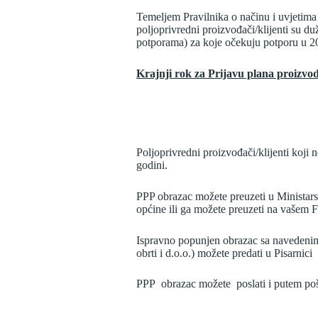
Temeljem Pravilnika o načinu i uvjetima
poljoprivredni proizvođači/klijenti su d
potporama) za koje očekuju potporu u 20
Krajnji rok za Prijavu plana proizvo
Poljoprivredni proizvođači/klijenti koji
godini.
PPP obrazac možete preuzeti u Ministar
općine ili ga možete preuzeti na vašem F
Ispravno popunjen obrazac sa navedenim p
obrti i d.o.o.) možete predati u Pisarn
PPP obrazac možete poslati i putem pošt