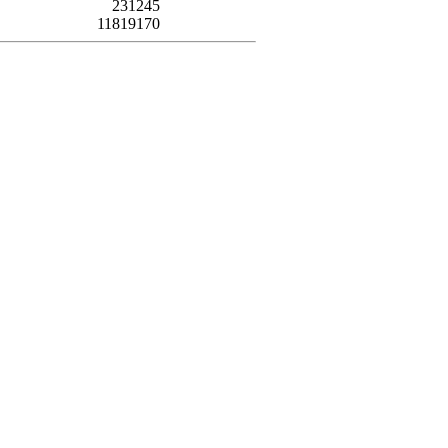
231245
11819170