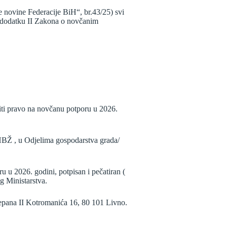
 novine Federacije BiH“, br.43/25) svi
 u dodatku II Zakona o novčanim
riti pravo na novčanu potporu u 2026.
HBŽ , u Odjelima gospodarstva grada/
 u 2026. godini, potpisan i pečatiran (
g Ministarstva.
jepana II Kotromanića 16, 80 101 Livno.