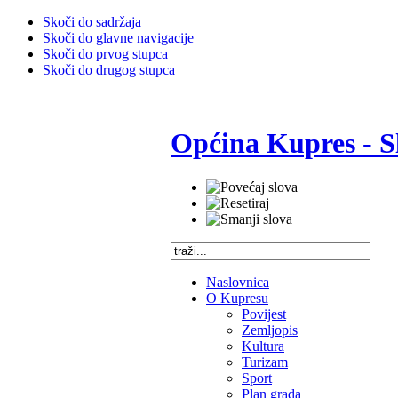
Skoči do sadržaja
Skoči do glavne navigacije
Skoči do prvog stupca
Skoči do drugog stupca
Općina Kupres - S
Naslovnica
O Kupresu
Povijest
Zemljopis
Kultura
Turizam
Sport
Plan grada