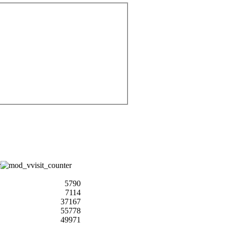
5790
7114
37167
55778
49971