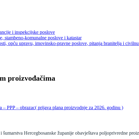
ancije i inspekcijske poslove
je, stambeno-komunalne poslove i katastar
sti, opću upravu, imovinsko-pravne poslove, pitanja branitelja i civilnu 
im proizvođačima
 – PPP – obrazac( prijava plana proizvodnje za 2026. godinu )
e i šumarstva Hercegbosanske županije obavještava poljoprivredne proi