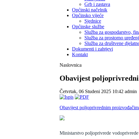
Grb i zastava
Općinski načelnik
Općinsko vijeće
Sjednice
Općinske službe
Služba za gospodarstvo, fin
Služba za prostorno uređen
Služba za društvene djelatno
Dokumenti i zahtjevi
Kontakt
Naslovnica
Obavijest poljoprivredn
Četvrtak, 06 Studeni 2025 10:42
admin
Obavijest poljoprivrednim proizvođačima
Ministarstvo poljoprivrede vodoprivred