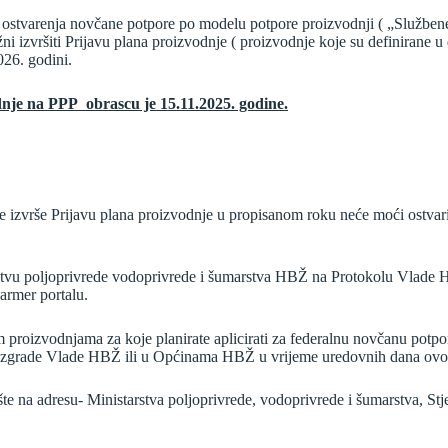
 ostvarenja novčane potpore po modelu potpore proizvodnji ( „Službene
užni izvršiti Prijavu plana proizvodnje ( proizvodnje koje su definirane
26. godini.
dnje na PPP obrascu je 15.11.2025. godine.
 ne izvrše Prijavu plana proizvodnje u propisanom roku neće moći ostva
stvu poljoprivrede vodoprivrede i šumarstva HBŽ na Protokolu Vlade 
armer portalu.
roizvodnjama za koje planirate aplicirati za federalnu novčanu potporu
ici zgrade Vlade HBŽ ili u Općinama HBŽ u vrijeme uredovnih dana ovo
e na adresu- Ministarstva poljoprivrede, vodoprivrede i šumarstva, St