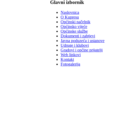
Glavni izbornik
Naslovnica
O Kupresu
Općinski načelnik
Općinsko vijeće
Općinske službe
Dokumenti i zahtjevi
Javna poduzeća i ustanove
Udruge i klubovi
Gradovi i općine prijatelji
Web linkovi
Kontakt
Fotogalerija