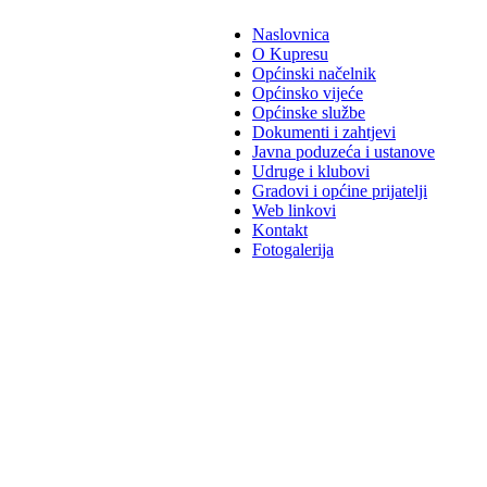
Naslovnica
O Kupresu
Općinski načelnik
Općinsko vijeće
Općinske službe
Dokumenti i zahtjevi
Javna poduzeća i ustanove
Udruge i klubovi
Gradovi i općine prijatelji
Web linkovi
Kontakt
Fotogalerija