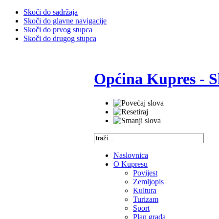
Skoči do sadržaja
Skoči do glavne navigacije
Skoči do prvog stupca
Skoči do drugog stupca
Općina Kupres - S
Naslovnica
O Kupresu
Povijest
Zemljopis
Kultura
Turizam
Sport
Plan grada