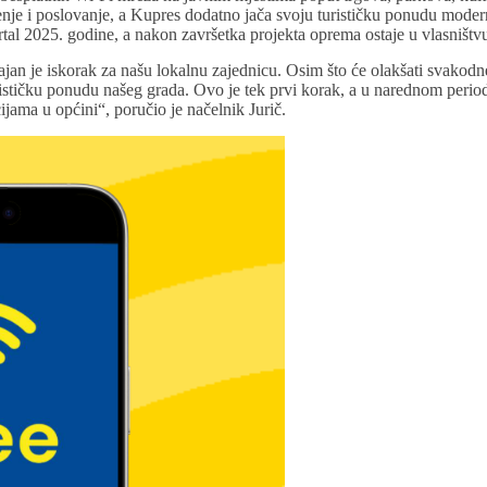
čenje i poslovanje, a Kupres dodatno jača svoju turističku ponudu modern
rtal 2025. godine, a nakon završetka projekta oprema ostaje u vlasništ
jan je iskorak za našu lokalnu zajednicu. Osim što će olakšati svakodn
rističku ponudu našeg grada. Ovo je tek prvi korak, a u narednom perio
ijama u općini“, poručio je načelnik Jurič.