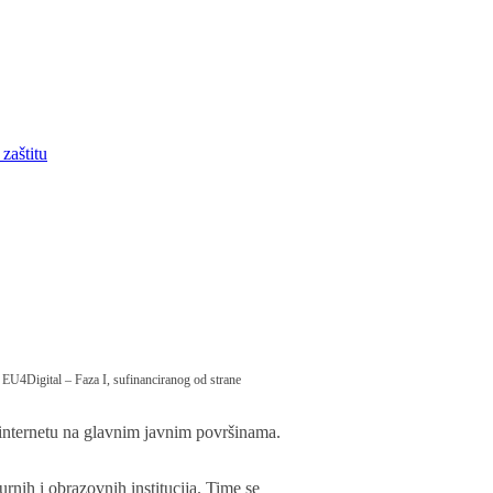
zaštitu
a EU4Digital – Faza I, sufinanciranog od strane
p internetu na glavnim javnim površinama.
rnih i obrazovnih institucija. Time se