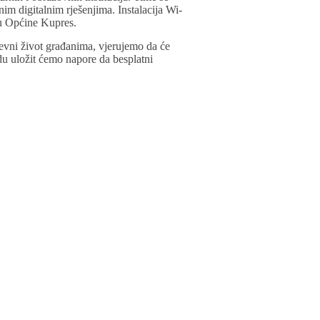
im digitalnim rješenjima. Instalacija Wi-
vu Općine Kupres.
evni život građanima, vjerujemo da će
du uložit ćemo napore da besplatni