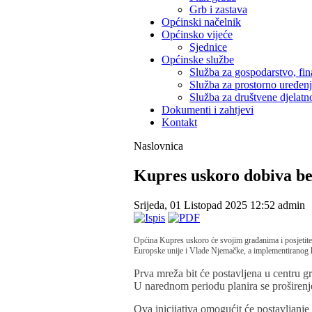
Grb i zastava
Općinski načelnik
Općinsko vijeće
Sjednice
Općinske službe
Služba za gospodarstvo, fin
Služba za prostorno uređen
Služba za društvene djelatno
Dokumenti i zahtjevi
Kontakt
Naslovnica
Kupres uskoro dobiva be
Srijeda, 01 Listopad 2025 12:52
admin
Općina Kupres uskoro će svojim građanima i posjetitel
Europske unije i Vlade Njemačke, a implementiranog 
Prva mreža bit će postavljena u centru g
U narednom periodu planira se proširenj
Ova inicijativa omogućit će postavljanje