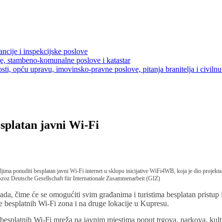
ancije i inspekcijske poslove
je, stambeno-komunalne poslove i katastar
sti, opću upravu, imovinsko-pravne poslove, pitanja branitelja i civilnu 
splatan javni Wi-Fi
jima ponuditi besplatan javni Wi-Fi internet u sklopu inicijative WiFi4WB, koja je dio projekt
kroz Deutsche Gesellschaft für Internationale Zusammenarbeit (GIZ)
rada, čime će se omogućiti svim građanima i turistima besplatan pristu
e besplatnih Wi-Fi zona i na druge lokacije u Kupresu.
 besplatnih Wi-Fi mreža na javnim mjestima poput trgova, parkova, kultu