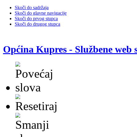
Skoči do sadržaja
Skoči do glavne navigacije
Skoči do prvog stupca
Skoči do drugog stupca
Općina Kupres - Službene web s