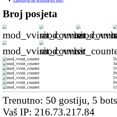
Zaboravili ste Korisničko Ime?
Broj posjeta
D
Ju
Ov
Pr
O
Pr
U
Trenutno: 50 gostiju, 5 bot
Vaš IP: 216.73.217.84