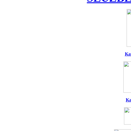
Ka
Ka