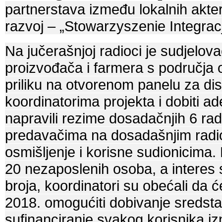
partnerstava između lokalnih akter
razvoj – „Stowarzyszenie Integracj
Na jučerašnjoj radioci je sudjelova
proizvođača i farmera s područja 
priliku na otvorenom panelu za dis
koordinatorima projekta i dobiti 
napravili rezime dosadačnjih 6 radi
predavačima na dosadašnjim radion
osmišljenje i korisne sudionicima.
20 nezaposlenih osoba, a interes
broja, koordinatori su obećali da 
2018. omogućiti dobivanje sredsta
sufinanciranje svakog korisnika i